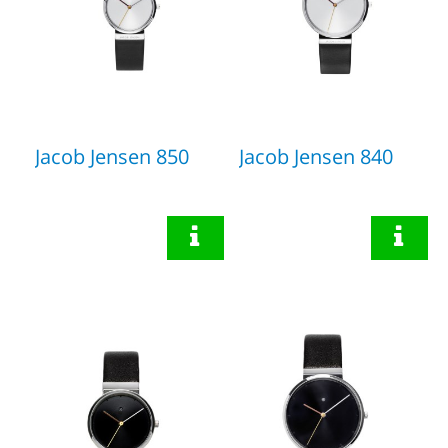
Jacob Jensen 850
Jacob Jensen 840