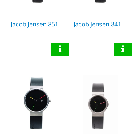
Jacob Jensen 851
Jacob Jensen 841