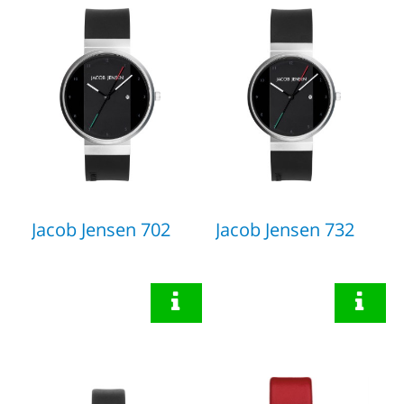
Jacob Jensen 702
Jacob Jensen 732