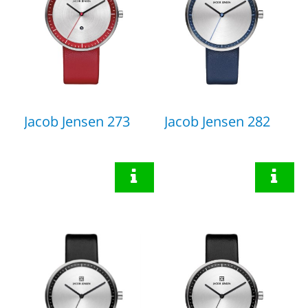
Jacob Jensen 273
Jacob Jensen 282