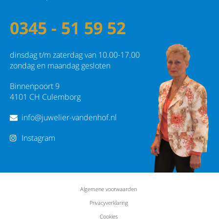
0345 - 51 59 52
dinsdag t/m zaterdag van 10.00-17.00
zondag en maandag gesloten
Binnenpoort 9
4101 CH Culemborg
info@juwelier-vandenhof.nl
Instagram
Algemene voorwaarden
Privacyverklaring
Cookies