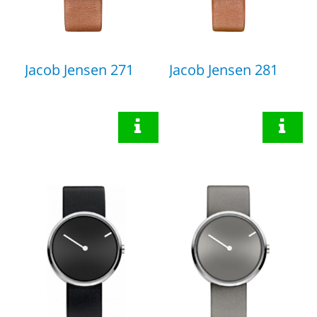
Jacob Jensen 271
Jacob Jensen 281