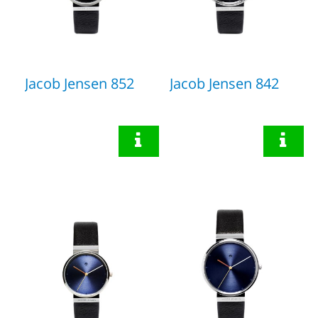
Jacob Jensen 852
Jacob Jensen 842