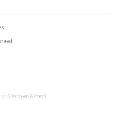
es
breed
ar in 54mm en 61mm)