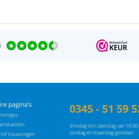
3
re pagina's
0345 - 51 59 5
orloges
armbanden
dinsdag t/m zaterdag van 10.00
zondag en maandag gesloten
Hof trouwringen