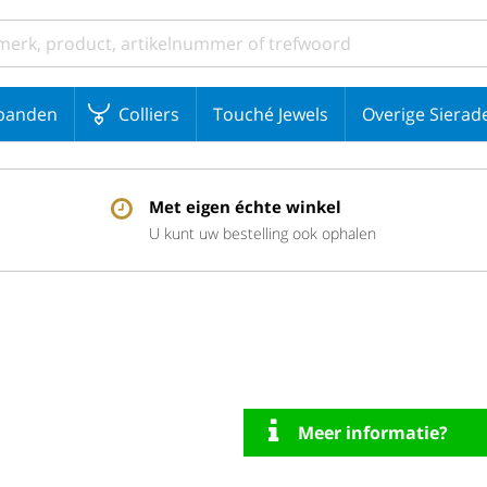
banden
Colliers
Touché Jewels
Overige Sierad
Met eigen échte winkel
U kunt uw bestelling ook ophalen
Meer informatie?