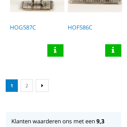
HOG587C
HOF586C
1
2
Klanten waarderen ons met een
9,3