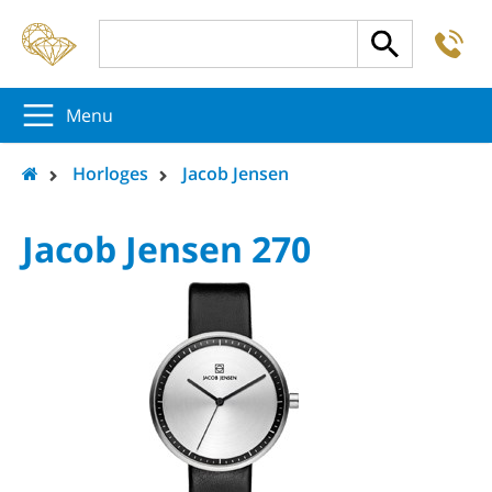
-
5
5
5
Menu
Horloges
Jacob Jensen
Jacob Jensen 270