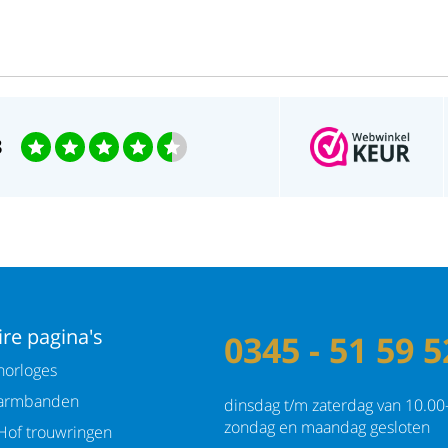
3
re pagina's
0345 - 51 59 5
orloges
armbanden
dinsdag t/m zaterdag van 10.00
zondag en maandag gesloten
Hof trouwringen