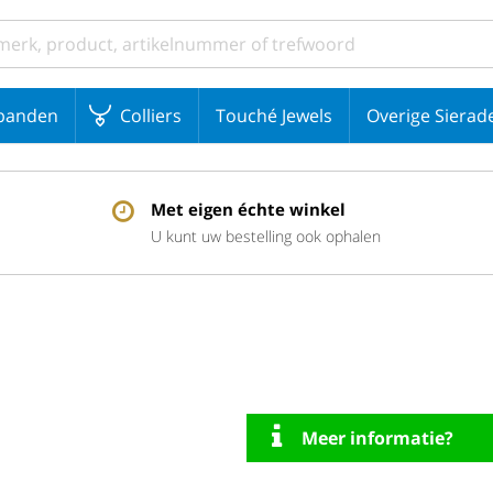
banden
Colliers
Touché Jewels
Overige Sierad
Met eigen échte winkel
U kunt uw bestelling ook ophalen
Meer informatie?