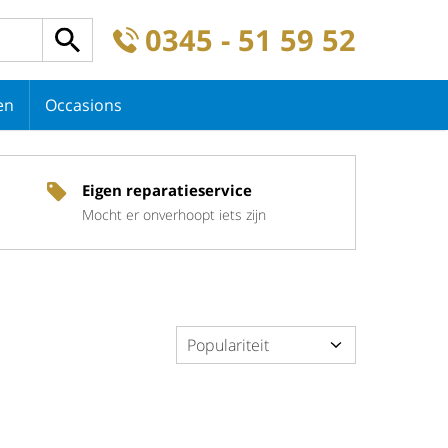
0345 - 51 59 52
en
Occasions
Eigen reparatieservice
Mocht er onverhoopt iets zijn
Populariteit