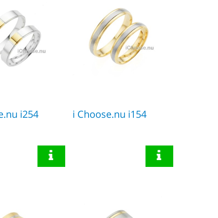
e.nu i254
i Choose.nu i154