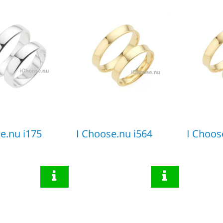
e.nu i175
I Choose.nu i564
I Choos