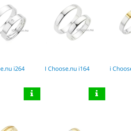
e.nu i264
I Choose.nu i164
i Choos