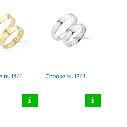
e.nu i464
I Choose.nu i364