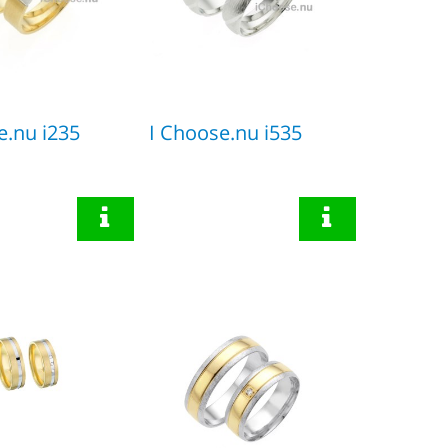
e.nu i235
I Choose.nu i535