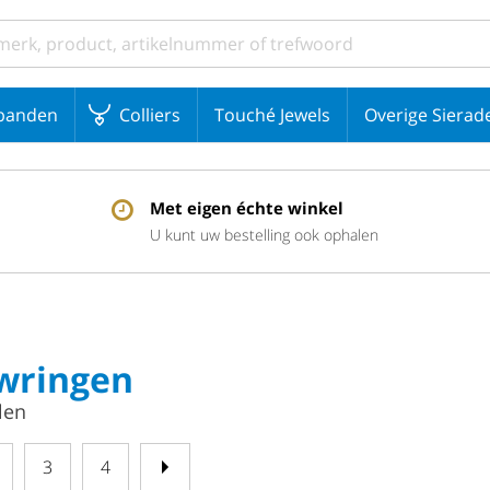
banden
Colliers
Touché Jewels
Overige Sierad
Met eigen échte winkel
U kunt uw bestelling ook ophalen
wringen
len
3
4