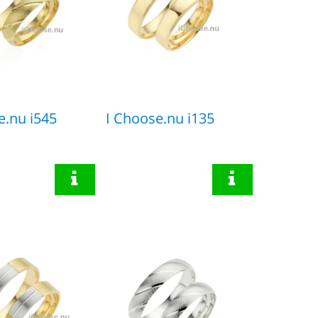
e.nu i545
I Choose.nu i135