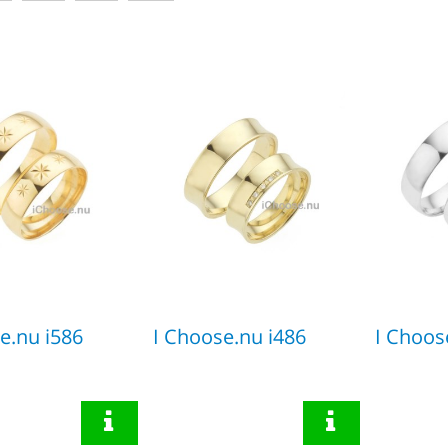
e.nu i586
I Choose.nu i486
I Choos