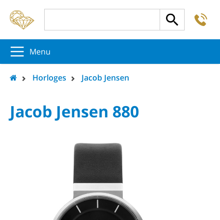
-
5
5
5
Menu
Horloges
Jacob Jensen
Jacob Jensen 880