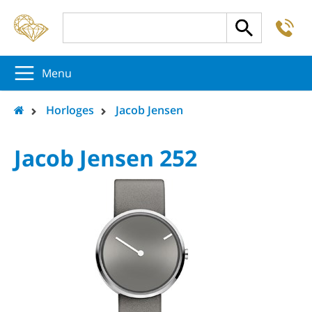
-
5
5
5
Menu
Horloges
Jacob Jensen
Jacob Jensen 252