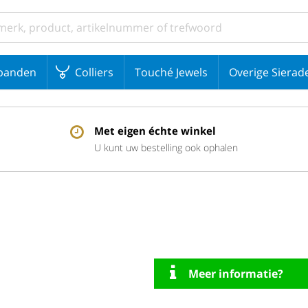
banden
Colliers
Touché Jewels
Overige Sierad
Met eigen échte winkel
U kunt uw bestelling ook ophalen
Meer informatie?