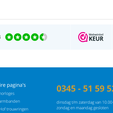
3
re pagina's
0345 - 51 59 5
orloges
armbanden
dinsdag t/m zaterdag van 10.00
zondag en maandag gesloten
Hof trouwringen