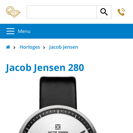
-
5
5
5
Menu
Horloges
Jacob Jensen
Jacob Jensen 280