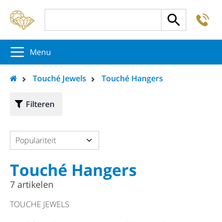
-
5
5
5
Menu
Touché Jewels
Touché Hangers
Filteren
Populariteit
Touché Hangers
7 artikelen
TOUCHE JEWELS