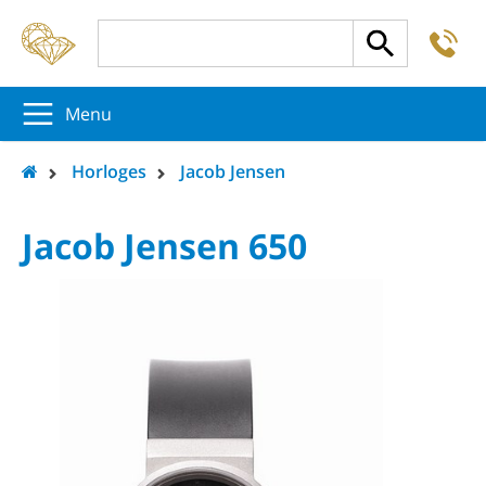
-
5
5
5
Menu
Horloges
Jacob Jensen
Jacob Jensen 650