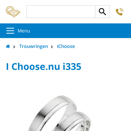
-
5
5
5
Menu
Trouwringen
iChoose
I Choose.nu i335