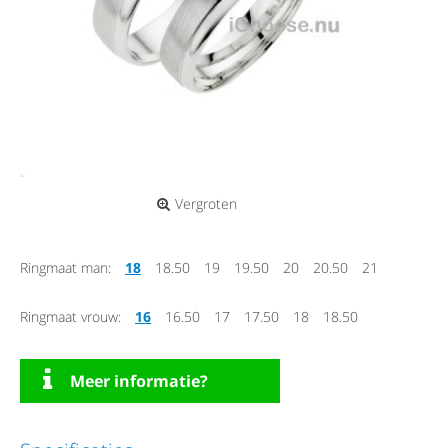
Vergroten
Ringmaat man:
18
18.50
19
19.50
20
20.50
21
Ringmaat vrouw:
16
16.50
17
17.50
18
18.50
Meer informatie?