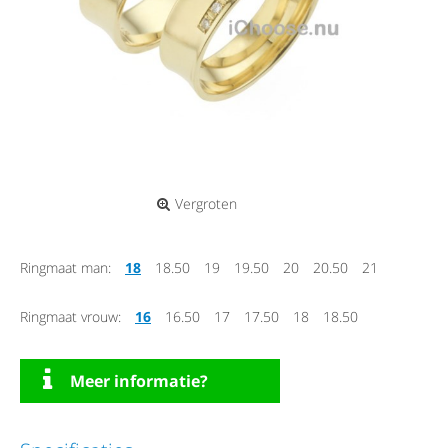
Vergroten
Ringmaat man:
18
18.50
19
19.50
20
20.50
21
Ringmaat vrouw:
16
16.50
17
17.50
18
18.50
Meer informatie?