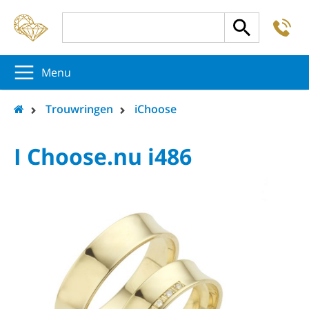
-
5
5
5
Menu
Trouwringen
iChoose
I Choose.nu i486