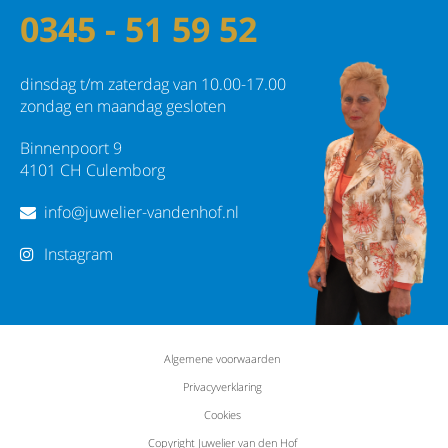
0345 - 51 59 52
dinsdag t/m zaterdag van 10.00-17.00
zondag en maandag gesloten
Binnenpoort 9
4101 CH Culemborg
info@juwelier-vandenhof.nl
Instagram
Algemene voorwaarden
Privacyverklaring
Cookies
Copyright Juwelier van den Hof