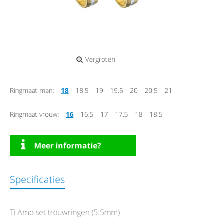
Vergroten
Ringmaat man:
18
18.5
19
19.5
20
20.5
21
Ringmaat vrouw:
16
16.5
17
17.5
18
18.5
Meer informatie?
Specificaties
Ti Amo set trouwringen (5.5mm)