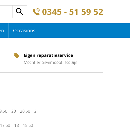
0345 - 51 59 52
en
Occasions
Eigen reparatieservice
Mocht er onverhoopt iets zijn
9.50
20
20.50
21
17.50
18
18.50