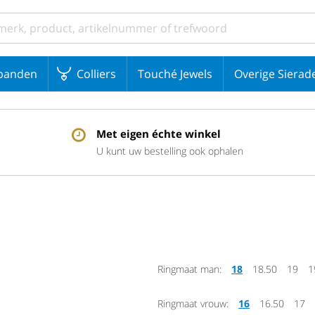
banden
Colliers
Touché Jewels
Overige Sierad
Met eigen échte winkel
U kunt uw bestelling ook ophalen
Ringmaat man:
18
18.50
19
1
Ringmaat vrouw:
16
16.50
17