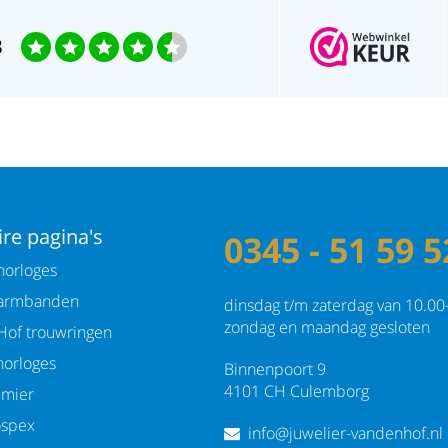
3
re pagina's
0345 - 51 59 5
orloges
armbanden
dinsdag t/m zaterdag van 10.00
zondag en maandag gesloten
Hof trouwringen
orloges
Binnenpoort 9
4101 CH Culemborg
emier
ospex
info@juwelier-vandenhof.nl