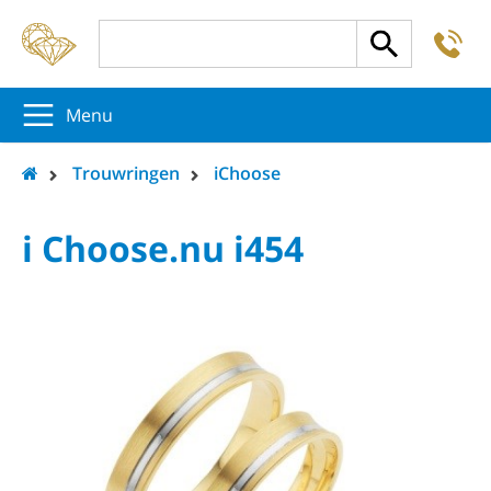
-
5
5
5
Menu
Trouwringen
iChoose
i Choose.nu i454