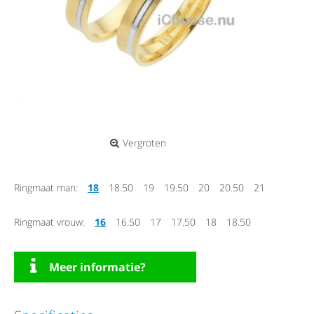
Vergroten
Ringmaat man:
18
18.50
19
19.50
20
20.50
21
Ringmaat vrouw:
16
16.50
17
17.50
18
18.50
Meer informatie?