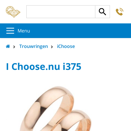
-
5
5
5
Menu
Trouwringen
iChoose
I Choose.nu i375