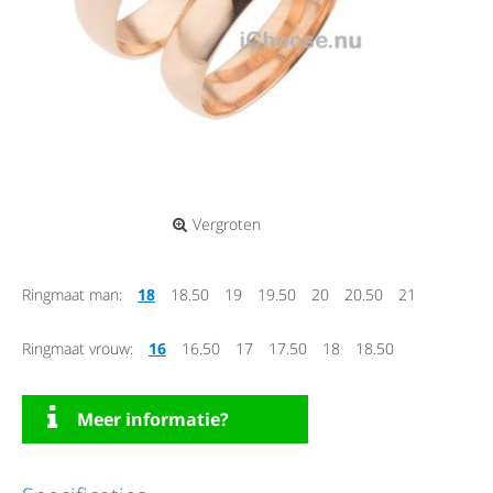
Vergroten
Ringmaat man:
18
18.50
19
19.50
20
20.50
21
Ringmaat vrouw:
16
16.50
17
17.50
18
18.50
Meer informatie?