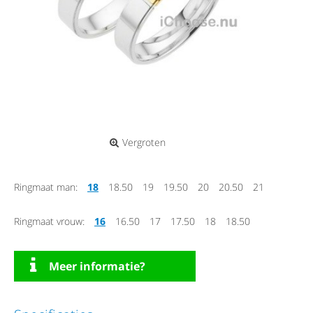
Vergroten
Ringmaat man:
18
18.50
19
19.50
20
20.50
21
Ringmaat vrouw:
16
16.50
17
17.50
18
18.50
Meer informatie?