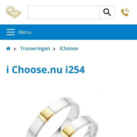
-
5
5
5
Menu
Trouwringen
iChoose
i Choose.nu i254