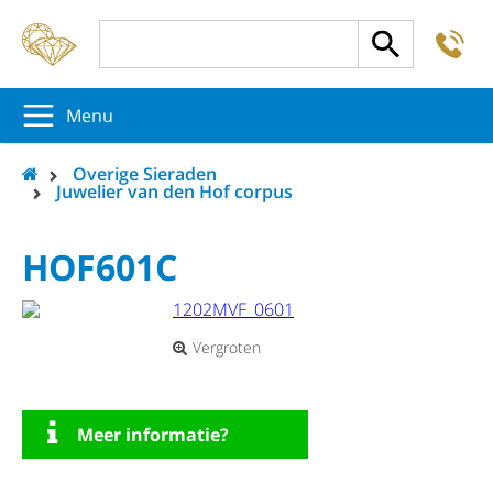
-
5
5
5
Menu
Overige Sieraden
Juwelier van den Hof corpus
HOF601C
Vergroten
Meer informatie?