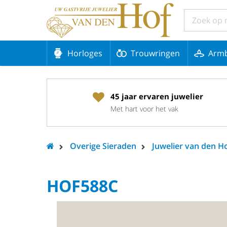
Horloges
Trouwringen
Arm
45 jaar ervaren juwelier
Met hart voor het vak
Overige Sieraden
Juwelier van den H
HOF588C