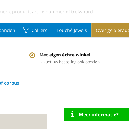
banden
Colliers
Touché Jewels
Overige Sierad
Met eigen échte winkel
U kunt uw bestelling ook ophalen
of corpus
Meer informatie?