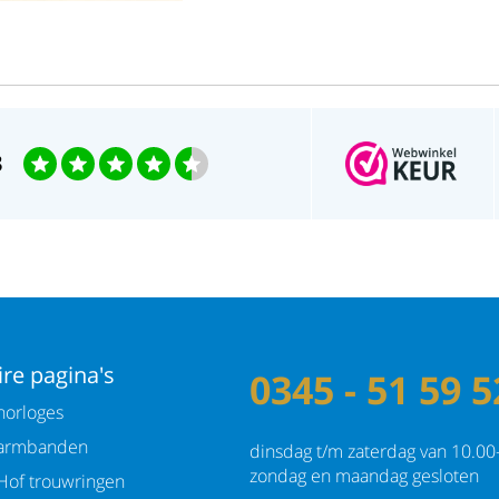
3
re pagina's
0345 - 51 59 5
orloges
armbanden
dinsdag t/m zaterdag van 10.00
zondag en maandag gesloten
Hof trouwringen