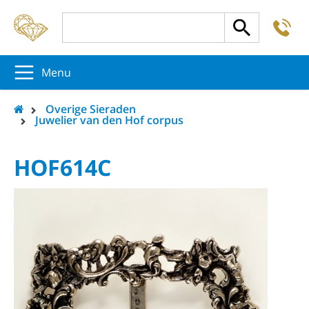
-
5
5
5
Menu
Overige Sieraden
Juwelier van den Hof corpus
HOF614C