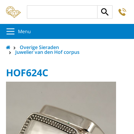
-
5
5
5
Menu
Overige Sieraden
Juwelier van den Hof corpus
HOF624C