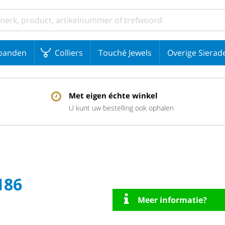
banden
Colliers
Touché Jewels
Overige Sierad
Met eigen échte winkel
U kunt uw bestelling ook ophalen
186
Meer informatie?