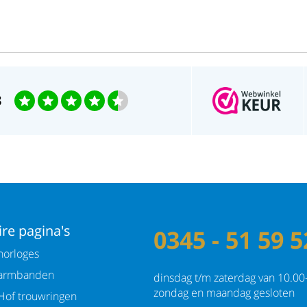
Waterdichtheid: 3ATM
3
re pagina's
0345 - 51 59 5
orloges
armbanden
dinsdag t/m zaterdag van 10.00
zondag en maandag gesloten
Hof trouwringen