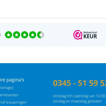
3
re pagina's
0345 - 51 59 5
orloges
armbanden
dinsdag t/m zaterdag van 10.00
zondag en maandag gesloten
Hof trouwringen