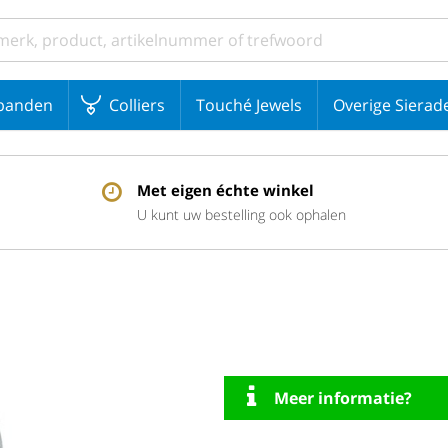
banden
Colliers
Touché Jewels
Overige Sierad
Met eigen échte winkel
U kunt uw bestelling ook ophalen
Meer informatie?