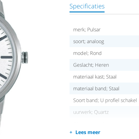
Specificaties
merk; Pulsar
soort; analoog
model; Rond
Geslacht; Heren
materiaal kast; Staal
materiaal band; Staal
Soort band; U profiel schakel
uurwerk; Quartz
Glas; mineraal
Lees meer
waterdicht; 50 meter