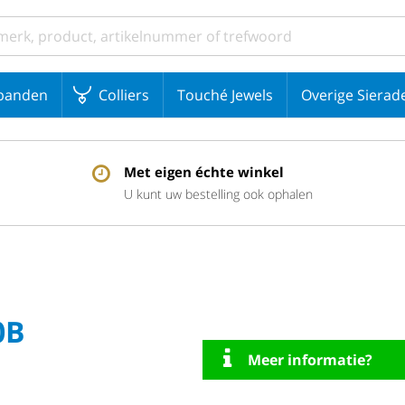
banden
Colliers
Touché Jewels
Overige Sierad
Met eigen échte winkel
U kunt uw bestelling ook ophalen
0B
Meer informatie?