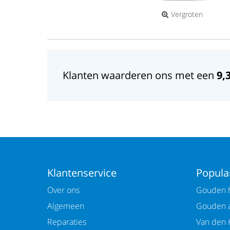
Vergroten
Klanten waarderen ons met een
9,
Klantenservice
Populai
Over ons
Gouden h
Algemeen
Gouden 
Reparaties
Van den 