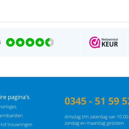
3
re pagina's
0345 - 51 59 5
orloges
armbanden
dinsdag t/m zaterdag van 10.00
zondag en maandag gesloten
Hof trouwringen