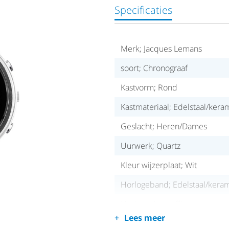
Specificaties
Merk; Jacques Lemans
soort; Chronograaf
Kastvorm; Rond
Kastmateriaal; Edelstaal/kera
Geslacht; Heren/Dames
Uurwerk; Quartz
Kleur wijzerplaat; Wit
Horlogeband; Edelstaal/kera
Horlogeglas; saffier
Lees meer
Waterdichtheid; 5 ATM