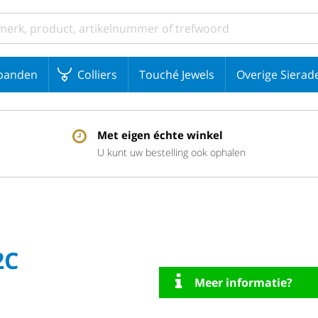
banden
Colliers
Touché Jewels
Overige Sierad
Met eigen échte winkel
U kunt uw bestelling ook ophalen
2C
Meer informatie?