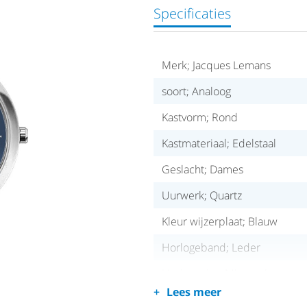
Specificaties
Merk; Jacques Lemans
soort; Analoog
Kastvorm; Rond
Kastmateriaal; Edelstaal
Geslacht; Dames
Uurwerk; Quartz
Kleur wijzerplaat; Blauw
Horlogeband; Leder
Horlogeglas; Mineraal
Lees meer
Waterdichtheid; 3 ATM