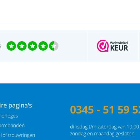
3
re pagina's
0345 - 51 59 5
orloges
armbanden
dinsdag t/m zaterdag van 10.00
zondag en maandag gesloten
Hof trouwringen