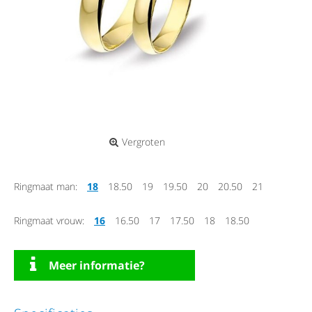
Vergroten
Ringmaat man:
18
18.50
19
19.50
20
20.50
21
Ringmaat vrouw:
16
16.50
17
17.50
18
18.50
Meer informatie?