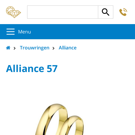
-
5
5
5
Menu
Trouwringen
Alliance
Alliance 57