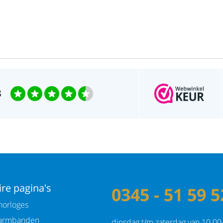
3
re pagina's
0345 - 51 59 5
orloges
armbanden
dinsdag t/m zaterdag van 10.00