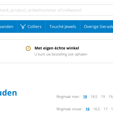
banden
Colliers
Touché Jewels
Overige Sierad
Met eigen échte winkel
U kunt uw bestelling ook ophalen
ouden
Ringmaat man:
18
18,5
19
19
Ringmaat vrouw:
16
16,5
17
1