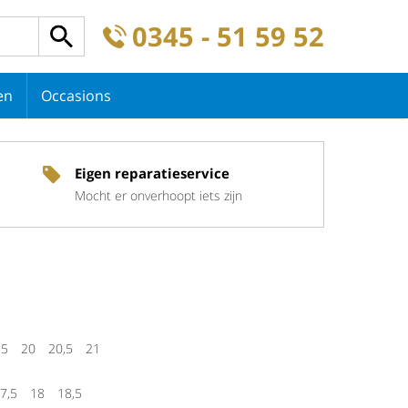
0345 - 51 59 52
en
Occasions
Eigen reparatieservice
Mocht er onverhoopt iets zijn
,5
20
20,5
21
7,5
18
18,5