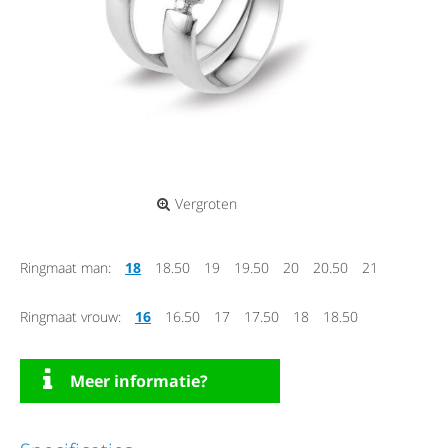
Vergroten
Ringmaat man:
18
18.50
19
19.50
20
20.50
21
Ringmaat vrouw:
16
16.50
17
17.50
18
18.50
Meer informatie?