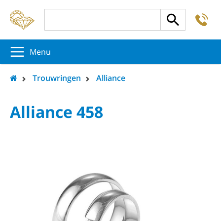
-
5
5
5
Menu
Trouwringen
Alliance
Alliance 458