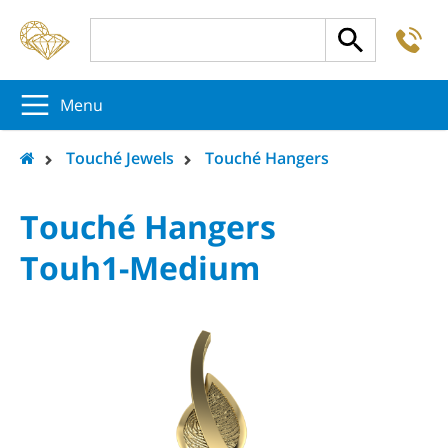
-
5
5
5
Menu
Touché Jewels
Touché Hangers
Touché Hangers
Touh1-Medium