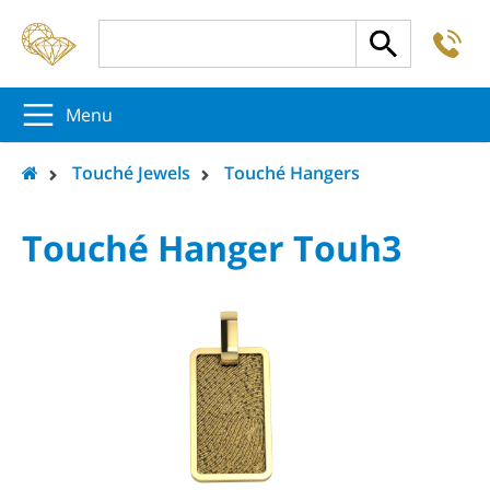
-
5
5
5
Menu
Touché Jewels
Touché Hangers
Touché Hanger Touh3