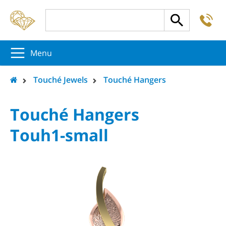
-
5
5
5
Menu
Touché Jewels
Touché Hangers
Touché Hangers
Touh1-small