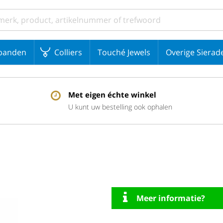
banden
Colliers
Touché Jewels
Overige Sierad
Met eigen échte winkel
U kunt uw bestelling ook ophalen
Meer informatie?