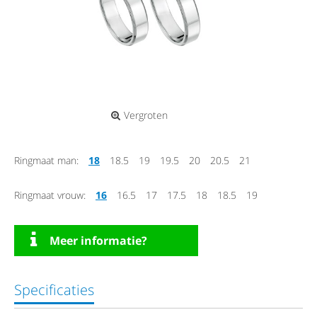
Vergroten
Ringmaat man:
18
18.5
19
19.5
20
20.5
21
Ringmaat vrouw:
16
16.5
17
17.5
18
18.5
19
Meer informatie?
Specificaties