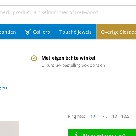
banden
Colliers
Touché Jewels
Overige Sierad
Met eigen échte winkel
U kunt uw bestelling ook ophalen
gen
Ringmaat:
17
17,5
18
18,5
1
Meer informatie?