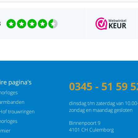
3
re pagina's
0345 - 51 59 5
orloges
armbanden
dinsdag t/m zaterdag van 10.00
zondag en maandag gesloten
Hof trouwringen
orloges
Binnenpoort 9
4101 CH Culemborg
emier