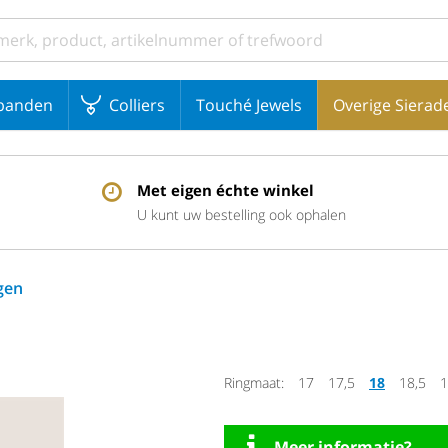
banden
Colliers
Touché Jewels
Overige Sierad
Met eigen échte winkel
U kunt uw bestelling ook ophalen
gen
Ringmaat:
17
17,5
18
18,5
1
Meer informatie?