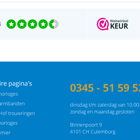
3
re pagina's
0345 - 51 59 5
orloges
armbanden
dinsdag t/m zaterdag van 10.00
zondag en maandag gesloten
Hof trouwringen
orloges
Binnenpoort 9
4101 CH Culemborg
emier