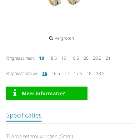
Vergroten
Ringmaat man:
18
18.5
19
19.5
20
20.5
21
Ringmaat vrouw:
16
16.5
17
17.5
18
18.5
Meer informatie?
Specificaties
Ti Amo set trouwringen (5mm)