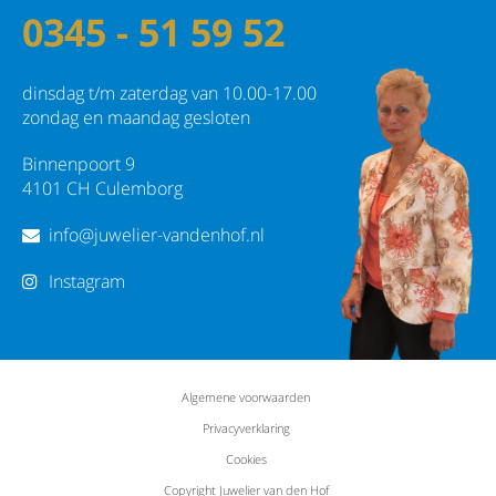
0345 - 51 59 52
dinsdag t/m zaterdag van 10.00-17.00
zondag en maandag gesloten
Binnenpoort 9
4101 CH Culemborg
info@juwelier-vandenhof.nl
Instagram
Algemene voorwaarden
Privacyverklaring
Cookies
Copyright Juwelier van den Hof