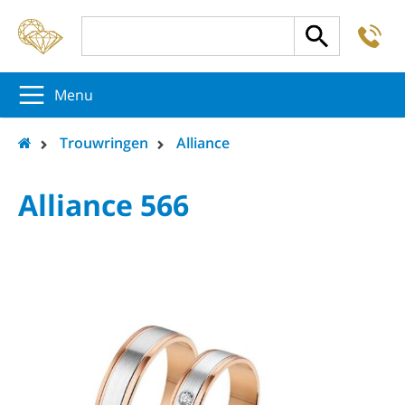
-
5
5
5
Menu
Trouwringen
Alliance
Alliance 566