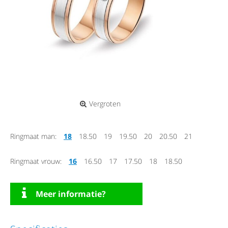
Vergroten
Ringmaat man:
18
18.50
19
19.50
20
20.50
21
Ringmaat vrouw:
16
16.50
17
17.50
18
18.50
Meer informatie?