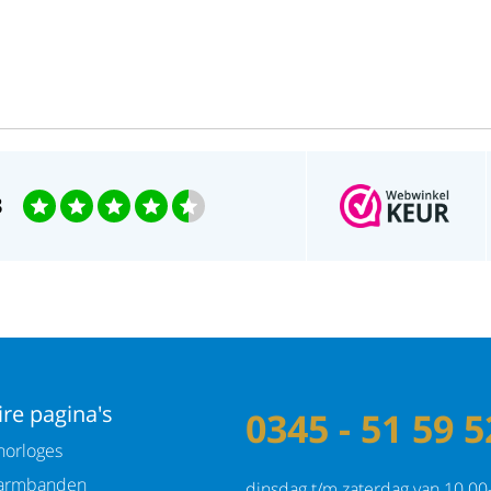
3
re pagina's
0345 - 51 59 5
orloges
armbanden
dinsdag t/m zaterdag van 10.00