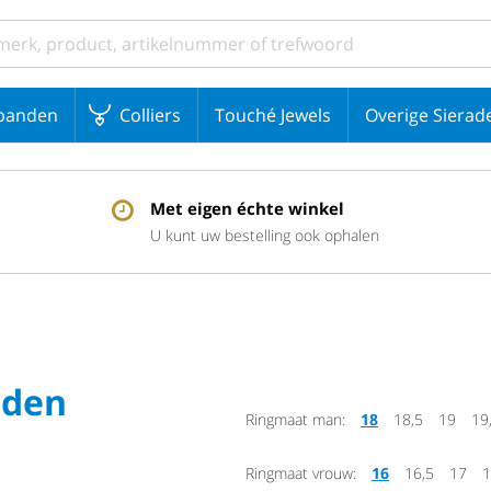
banden
Colliers
Touché Jewels
Overige Sierad
Met eigen échte winkel
U kunt uw bestelling ook ophalen
uden
Ringmaat man:
18
18,5
19
19
Ringmaat vrouw:
16
16,5
17
1