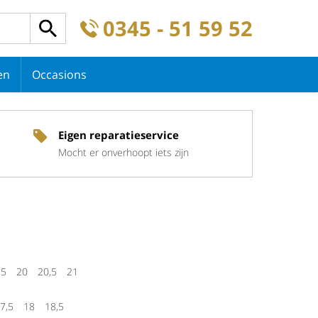
0345 - 51 59 52
en
Occasions
Eigen reparatieservice
Mocht er onverhoopt iets zijn
,5
20
20,5
21
7,5
18
18,5