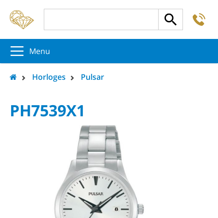
-
5
5
5
Menu
Horloges
Pulsar
PH7539X1