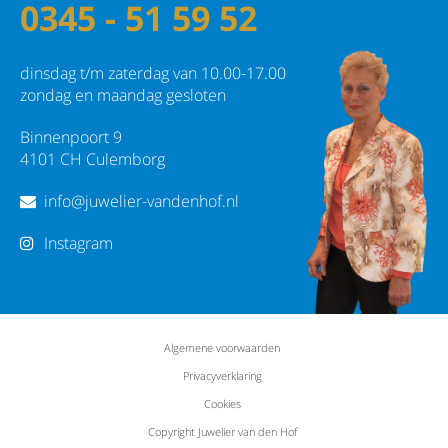
0345 - 51 59 52
dinsdag t/m zaterdag van 10.00-17.00
zondag en maandag gesloten
Binnenpoort 9
4101 CH Culemborg
info@juwelier-vandenhof.nl
Instagram
Algemene voorwaarden
Privacyverklaring
Cookies
Copyright Juwelier van den Hof