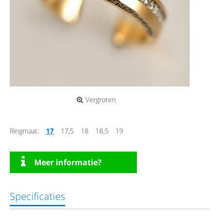
Vergroten
Ringmaat:
17
17,5
18
18,5
19
Meer informatie?
Specificaties