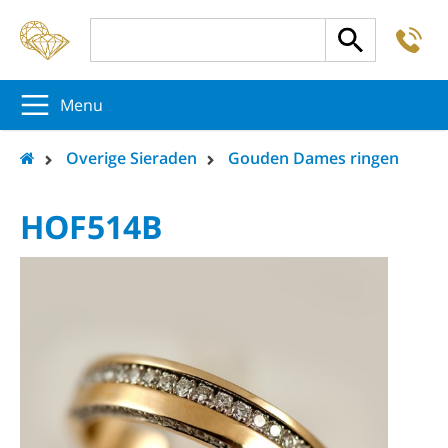
-
5
5
5
Menu
Overige Sieraden
Gouden Dames ringen
HOF514B