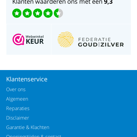
Klanten waarderen ons met een
9,3
Klantenservice
Over ons
Algemeen
Reparaties
Disclaimer
Garantie & Klachten
Openingstijden & contact