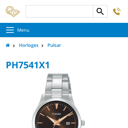
-
5
5
5
Menu
Horloges
Pulsar
PH7541X1