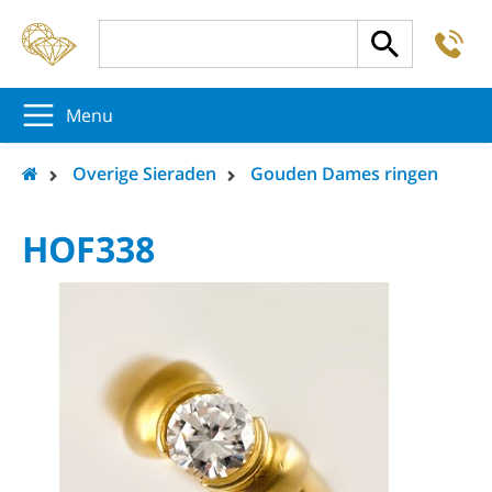
-
5
5
5
Menu
Overige Sieraden
Gouden Dames ringen
HOF338