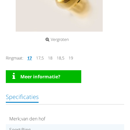
Vergroten
Ringmaat:
17
17,5
18
18,5
19
Meer informatie?
Specificaties
Merk;van den hof
Soort;Ring