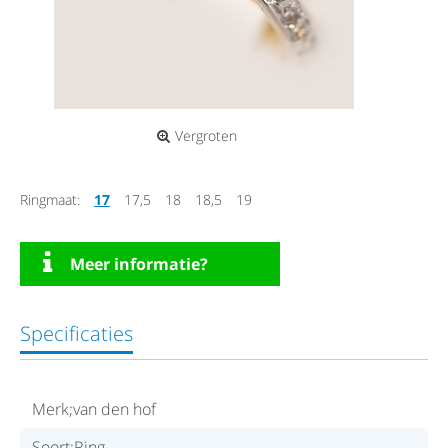
Vergroten
Ringmaat:
17
17,5
18
18,5
19
Meer informatie?
Specificaties
Merk;van den hof
Soort;Ring