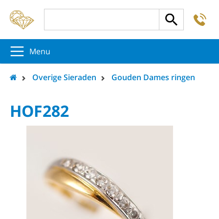
-
5
5
5
Menu
Overige Sieraden
Gouden Dames ringen
HOF282