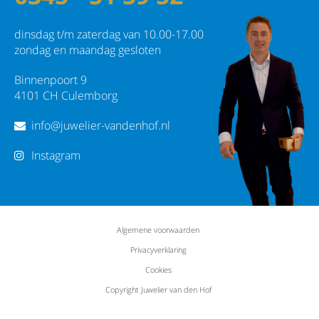
dinsdag t/m zaterdag van 10.00-17.00
zondag en maandag gesloten
Binnenpoort 9
4101 CH Culemborg
info@juwelier-vandenhof.nl
Instagram
Algemene voorwaarden
Privacyverklaring
Cookies
Copyright Juwelier van den Hof