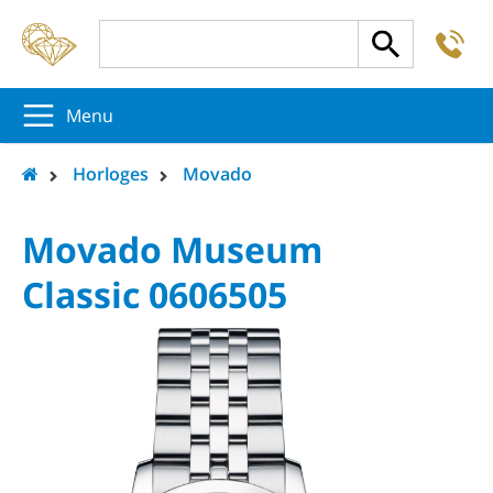
-
5
5
5
Menu
Horloges
Movado
Movado Museum
Classic 0606505