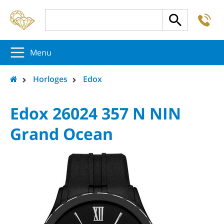
-
5
5
5
Menu
Horloges
Edox
Edox 26024 357 N NIN
Grand Ocean