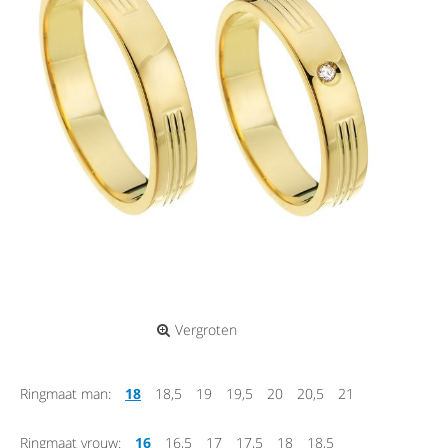
Vergroten
Ringmaat man:
18
18,5
19
19,5
20
20,5
21
Ringmaat vrouw:
16
16,5
17
17,5
18
18,5