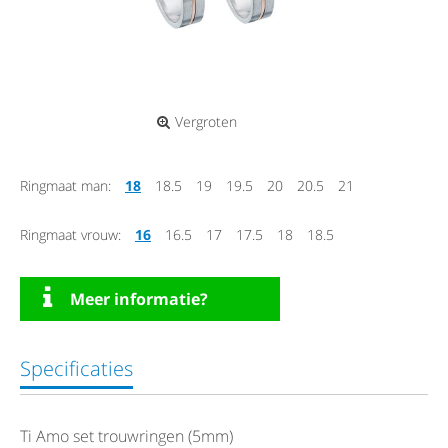
Vergroten
Ringmaat man:
18
18.5
19
19.5
20
20.5
21
Ringmaat vrouw:
16
16.5
17
17.5
18
18.5
Meer informatie?
Specificaties
Ti Amo set trouwringen (5mm)